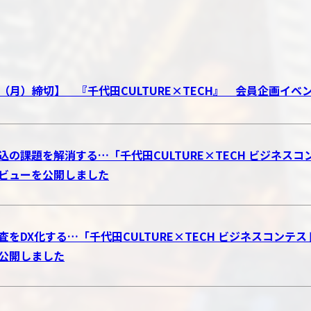
17（月）締切】 『千代田CULTURE×TECH』 会員企画イ
込の課題を解消する…「千代田CULTURE×TECH ビジネスコン
ビューを公開しました
査をDX化する…「千代田CULTURE×TECH ビジネスコンテ
公開しました