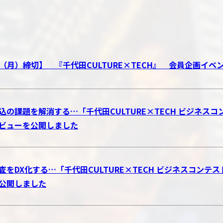
17（月）締切】 『千代田CULTURE×TECH』 会員企画イ
込の課題を解消する…「千代田CULTURE×TECH ビジネスコン
ビューを公開しました
査をDX化する…「千代田CULTURE×TECH ビジネスコンテ
公開しました