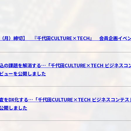
17（月）締切】 『千代田CULTURE×TECH』 会員企画イ
込の課題を解消する…「千代田CULTURE×TECH ビジネスコン
ビューを公開しました
査をDX化する…「千代田CULTURE×TECH ビジネスコンテ
公開しました