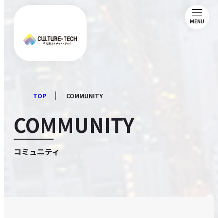
MENU
ABOUT
NEWS
TOP
COMMUNITY
COMMUNITY
MAGAZINE
コミュニティ
MEMBERSHIP
COMMUNITY