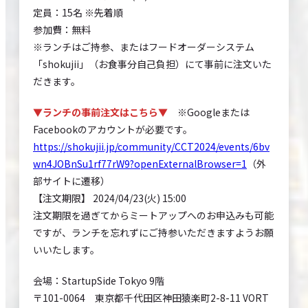
定員：15名 ※先着順
参加費：無料
※ランチはご持参、またはフードオーダーシステム
「shokujii」（お食事分自己負担）にて事前に注文いた
だきます。
▼ランチの事前注文はこちら▼
※Googleまたは
Facebookのアカウントが必要です。
https://shokujii.jp/community/CCT2024/events/6bv
wn4JOBnSu1rf77rW9?openExternalBrowser=1
（外
部サイトに遷移）
【注文期限】 2024/04/23(火) 15:00
注文期限を過ぎてからミートアップへのお申込みも可能
ですが、ランチを忘れずにご持参いただきますようお願
いいたします。
会場：StartupSide Tokyo 9階
〒101-0064 東京都千代田区神田猿楽町2-8-11 VORT