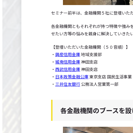
セミナー前半は、金融機関５社に登壇いた
各金融機関ともそれぞれが持つ特徴や強み
せたい方等の悩みを親身に解決していきた
【登壇いただいた金融機関（５０音順）】
・
興産信用金庫
地域支援部
・
城南信用金庫
神田支店
・
西武信用金庫
神田支店
・
日本政策金融公庫
東京支店 国民生活事
・
三井住友銀行
公務法人営業第一部
各金融機関のブースを設