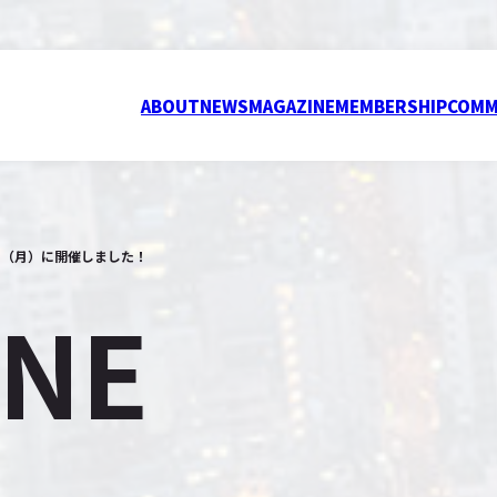
ABOUT
NEWS
MAGAZINE
MEMBERSHIP
COMM
25（月）に開催しました！
INE