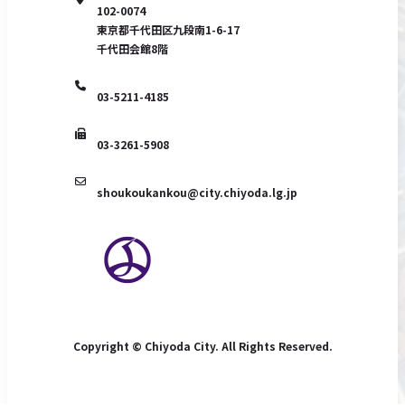
102-0074
東京都千代田区九段南1-6-17
千代田会館8階
03-5211-4185
03-3261-5908
shoukoukankou@city.chiyoda.lg.jp
Copyright © Chiyoda City. All Rights Reserved.