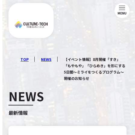
MENU
ABOUT
NEWS
TOP
NEWS
【イベント情報】8月開催「すき」
「もやもや」「ひらめき」を形にする
5日間～ミライをつくるプログラム～
MAGAZINE
開催のお知らせ
NEWS
MEMBERSHIP
最新情報
COMMUNITY