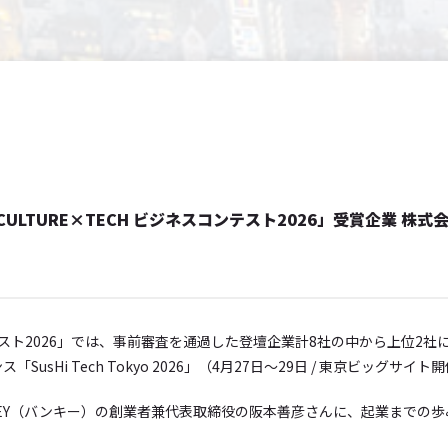
LTURE×TECH ビジネスコンテスト2026」受賞企業 株式
テスト2026」では、事前審査を通過した登壇企業計8社の中から上位2社に「千
usHi Tech Tokyo 2026」（4月27日～29日 / 東京ビッグ
KEY（バンキー）の創業者兼代表取締役の阪本善彦さんに、起業までの