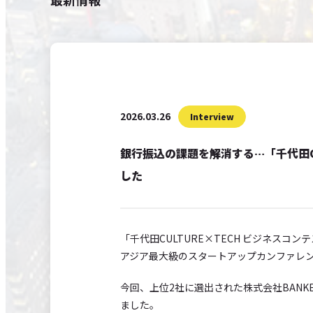
2026.03.26
Interview
銀行振込の課題を解消する…「千代田CU
した
「千代田CULTURE×TECH ビジネスコン
アジア最大級のスタートアップカンファレンス「S
今回、上位2社に選出された株式会社BAN
ました。