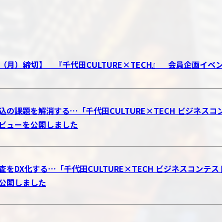
17（月）締切】 『千代田CULTURE×TECH』 会員企画イ
込の課題を解消する…「千代田CULTURE×TECH ビジネスコン
ビューを公開しました
査をDX化する…「千代田CULTURE×TECH ビジネスコンテ
公開しました